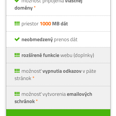
možnosť pripojenia
vlastnej
domény
*
priestor
1000
MB dát
neobmedzený
prenos dát
rozšírené funkcie
webu (doplnky)
možnosť
vypnutia odkazov
v päte
stránok
*
možnosť vytvorenia
emailových
schránok
*