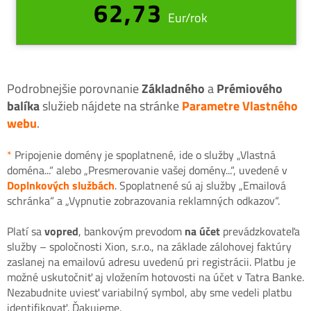
62,73
Eur/rok
Podrobnejšie porovnanie
Základného
a
Prémiového
balíka
služieb nájdete na stránke
Parametre Vlastného
webu
.
*
Pripojenie domény je spoplatnené, ide o služby „Vlastná
doména...“ alebo „Presmerovanie vašej domény...“, uvedené v
Doplnkových službách
. Spoplatnené sú aj služby „Emailová
schránka“ a „Vypnutie zobrazovania reklamných odkazov“.
Platí sa
vopred
, bankovým prevodom
na účet
prevádzkovateľa
služby – spoločnosti Xion, s.r.o., na základe zálohovej faktúry
zaslanej na emailovú adresu uvedenú pri registrácii. Platbu je
možné uskutočniť aj vložením hotovosti na účet v Tatra Banke.
Nezabudnite uviesť variabilný symbol, aby sme vedeli platbu
identifikovať. Ďakujeme.