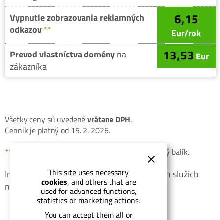
6,15
Vypnutie zobrazovania reklamných
odkazov
**
Eur/rok
13,53
Prevod vlastníctva domény
na
Eur
zákazníka
Všetky ceny sú uvedené
vrátane DPH
.
Cenník je platný od 15. 2. 2026.
**
Služba je poskytovaná iba so službou Prémiový balík.
This site uses necessary
Informácie o spôsobe objednania uvedených služieb
cookies
, and others that are
nájdete na stránke
Objednávka – pokyny
.
used for advanced functions,
statistics or marketing actions.
You can accept them all or