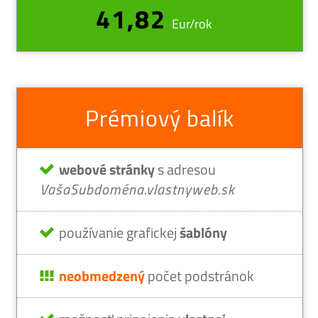
41,82
Eur/rok
Prémiový balík
webové stránky
s adresou
VašaSubdoména.vlastnyweb.sk
používanie grafickej
šablóny
neobmedzený
počet podstránok