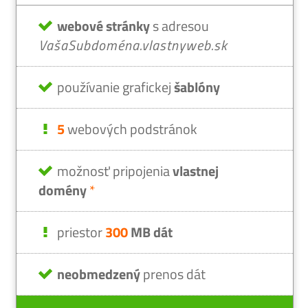
webové stránky
s adresou
VašaSubdoména.vlastnyweb.sk
používanie grafickej
šablóny
5
webových podstránok
možnosť pripojenia
vlastnej
domény
*
priestor
300
MB dát
neobmedzený
prenos dát