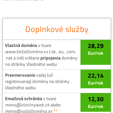
Doplnkové služby
28,29
Vlastná doména
v tvare
www.VašaDoména.xx
(.sk, .eu, .com,
Eur/rok
.net a iné) vrátane
pripojenia
domény
na stránky Vlastného webu
22,14
Presmerovanie
vašej (už
registrovanej) domény na stránky
Eur/rok
Vlastného webu
12,30
Emailová schránka
v tvare
meno@vlastnyweb.sk
alebo
Eur/rok
meno@vašaDoména.xx
**